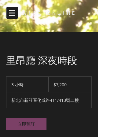
ＷＩＣＣ ＯＮＬＩＮＥ
里昂廳 深夜時段
7,200
新
3 小時
3
$7,200
台
小
幣
時
新北市新莊區化成路411/413號二樓
立即預訂