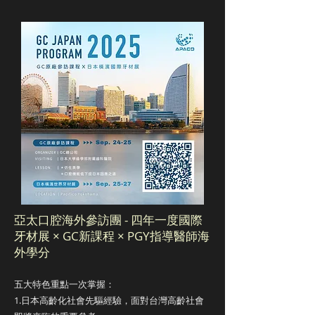
亞太口腔海外參訪團 - 四年一度國際
牙材展 × GC新課程 × PGY指導醫師海
外學分
五大特色重點一次掌握：
1.日本高齡化社會先驅經驗，面對台灣高齡社會