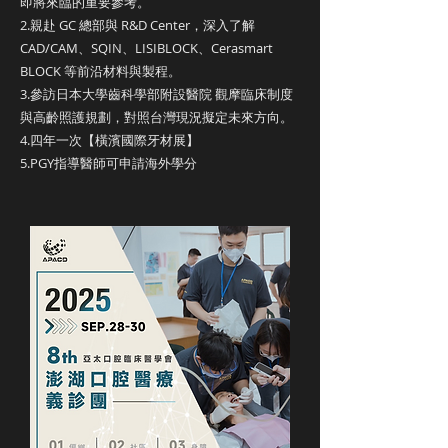
即將來臨的重要參考。
2.親赴 GC 總部與 R&D Center，深入了解
CAD/CAM、SQIN、LISIBLOCK、Cerasmart
BLOCK 等前沿材料與製程。
3.參訪日本大學齒科學部附設醫院 觀摩臨床制度
與高齡照護規劃，對照台灣現況擬定未來方向。
4.四年一次【橫濱國際牙材展】
5.PGY指導醫師可申請海外學分